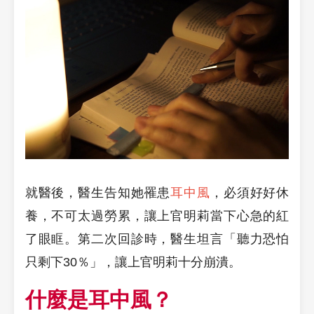
就醫後，醫生告知她罹患
耳中風
，必須好好休
養，不可太過勞累，讓上官明莉當下心急的紅
了眼眶。第二次回診時，醫生坦言「聽力恐怕
只剩下30％」，讓上官明莉十分崩潰。
什麼是耳中風？