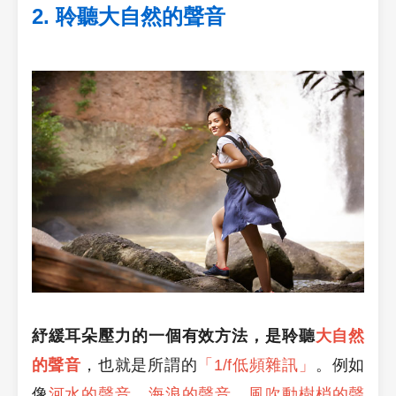
2. 聆聽大自然的聲音
紓緩耳朵壓力的一個有效方法，是聆聽
大自然
的聲音
，也就是所謂的
「1/f低頻雜訊」
。例如
像
河水的聲音
、
海浪的聲音
、
風吹動樹梢的聲