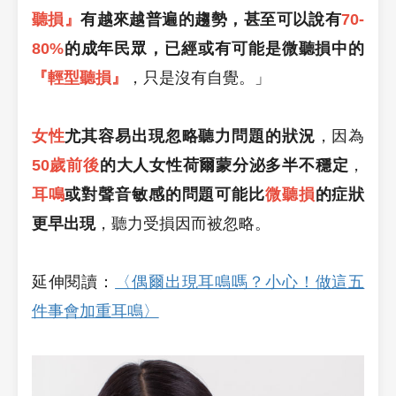
聽損』
有越來越普遍的趨勢，甚至可以說有
70-
80%
的成年民眾，已經或有可能是微聽損中的
『輕型聽損』
，只是沒有自覺。」
女性
尤其容易出現忽略聽力問題的狀況
，因為
50歲前後
的大人女性荷爾蒙分泌多半不穩定
，
耳鳴
或對聲音敏感的問題可能比
微聽損
的症狀
更早出現
，聽力受損因而被忽略。
延伸閱讀：
〈偶爾出現耳鳴嗎？小心！做這五
件事會加重耳鳴〉