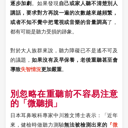
逐步加劇
。如果發現
自己或家人聽不清楚別人
講話，要求對方再說一遍的次數越來越頻繁，
或者不知不覺中把電視或音樂的音量調高
了，
都有可能是聽力受損的跡象。
對於大人族群來說，聽力障礙已不是遙不可及
的議題，
如果沒有及早保養，老後重聽甚至會
導致
失智情況
更加嚴重
。
別忽略在重聽前不容易注意
的「微聽損」
日本耳鼻喉科專家中川雅文博士表示：「近年
來，健檢時做聽力測驗
無法被檢測出來的
『微