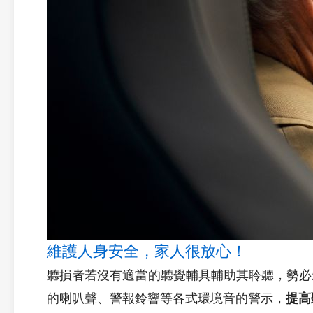
維護人身安全，家人很放心！
聽損者若沒有適當的聽覺輔具輔助其聆聽，勢必
的喇叭聲、警報鈴響等各式環境音的警示，
提高