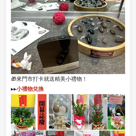
🎁來門市打卡就送精美小禮物！
▸▸
小禮物兌換