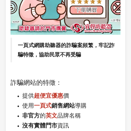
一頁式網購助聽器的詐騙案頻繁，牢記詐
騙特徵，協助民眾不再受騙
詐騙網站的特徵：
提供
超便宜優惠
價
使用
一頁式
銷售網站
導購
非官方
的
英文
品牌名稱
沒有實體門市
資訊