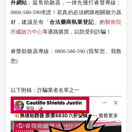
外網站
」販售助聽器，一律先撥打睿聲專線：
0800-580-590求證！若真的必須網購相關聽力器
材，建議至有「
合法藥商執業登記
」的
醫療院
所
或
聽力中心
等通路購買，以防受到詐騙！
睿聲助聽器專線：0800-580-590 (我幫您、我救
您)
以下附錄：詐騙業者名單之一