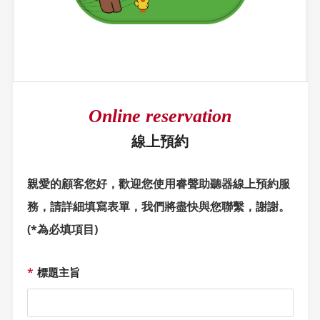
動，例如：特定節日專案、舊機換新機折
價、指定型號折扣，或贈送電池、乾燥保養
套組等實用好禮。
-
最佳整合方案：
建議您直接
【預約門市免
費聽力諮詢】
，讓我們的聽力專家為您進行
詳細的聽力評估後，根據您的聽損狀況、生
Online reservation
活需求與預算，為您量身打造最適合您的
線上預約
「政府補助 + 門市優惠」整合方案，讓您
的每一分錢都花在刀口上。
親愛的顧客您好，歡迎您使用睿聲助聽器線上預約服
務，請詳細填寫表單，我們將盡快與您聯繫，謝謝。
(*為必填項目)
*
標題主旨