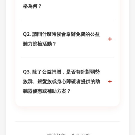
格為何？
A：
睿聲助聽器秉持「在地聆聽，服務在
地」的理念，長期以來我們深耕在地，並與
Q2. 請問什麼時候會舉辦免費的公益
各大公益基金會、社福團體及地方政府單位
+
聽力篩檢活動？
（如：社會局、聲暉、殘協）等建立緊密的
合作夥伴關係，共同推動助聽器捐贈專案。
A：
我們深知定期聽力檢查對於維持生活品
質的重要性。睿聲全台門市會不定期舉辦
我們的助聽器捐贈計畫，主要是透過這些合
Q3. 除了公益捐贈，是否有針對弱勢
「免費公益聽篩日」，同時也時常與社區、
作單位，將資源精準地送達給最需要的經濟
+
族群、銀髮族或身心障礙者提供的助
里辦公室等合作夥伴，將聽力篩檢服務帶入
困難聽損朋友、弱勢家庭成員或特定專案的
鄰里。
聽器優惠或補助方案？
受助者。
A：
是的，我們完全理解您的需求，並且非
要獲取最即時、最準確的活動資訊，避免錯
因此，捐贈資格與申請方式主要是由合作單
常樂意提供協助！除了不定期、名額有限的
過您所在地區的場次，
【立即加入睿聲助聽
位進行評估與分配。若您有需求可以：
公益捐贈外，睿聲助聽器主要透過以下兩種
器官方LINE好友】
！
方式，幫助弱勢族群、樂齡銀髮族、以及領
優先洽詢：