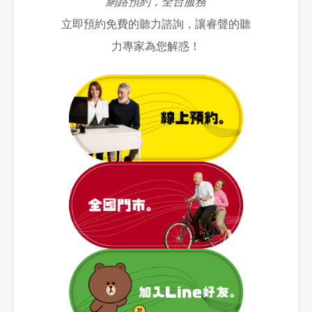
網路預約，全台服務
有身心障礙證明的朋友，以更輕鬆的負擔重
加入後，您將能：
向您所在地的里辦公室、區公所或長期合作
拾清晰聽力：
立即預約免費的聽力諮詢，讓睿聲的聽
-
即時收到：
門市最新的公益聽篩活動時間
的社福單位，詢問是否有與睿聲助聽器合作
與地點通知。
力專家為您解惑！
的聽力相關補助或捐贈方案。
1. 政府助聽器補助（我們免費協助您辦
-
優先掌握：
實用的聽力保健新知與衛教資
理！）：
訊。
聯繫我們：
-
適用對象：
只要您符合政府規定資格（如
-
獨家獲取：
門市限定的助聽器優惠與促銷
您也可以隨時聯繫睿聲助聽器，我們的聽力
領有聽覺機能障礙之身心障礙證明），購買
活動。
專家樂意提供資訊，協助您了解是否有符合
助聽器最高可申請
【40,000元的政府補
您資格的進行中專案，或為您轉介相關單
助】
。
您也可以隨時致電離您最近的睿聲門市來了
位。
-
睿聲專業服務：
我們的聽力師/選配師，會
解當前優惠。
在您進行聽力評估與選配助聽器的過程中，
全程免費協助您準備與辦理所有申請補助所
需的文件與流程，讓您無需煩惱繁瑣的程
序。
2. 睿聲門市多元優惠活動：
-
活動方案：
各門市會不定期推出優惠活