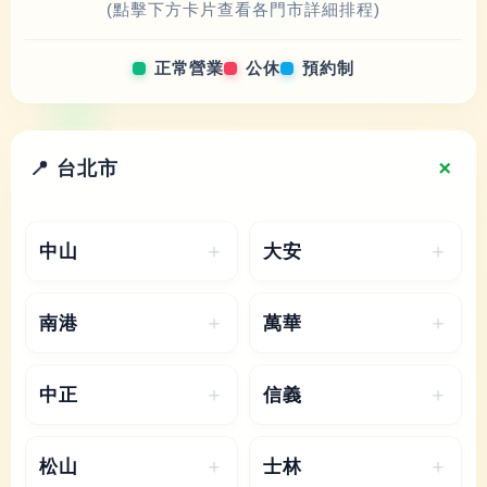
(點擊下方卡片查看各門市詳細排程)
正常營業
公休
預約制
📍 台北市
中山
大安
五
六
日
五
六
日
南港
萬華
6/19
6/20
6/21
6/19
6/20
6/21
五
六
日
一
五
六
日
一
中正
信義
6/19
6/20
6/21
6/22
6/19
6/20
6/21
6/22
五
六
日
五
六
日
松山
士林