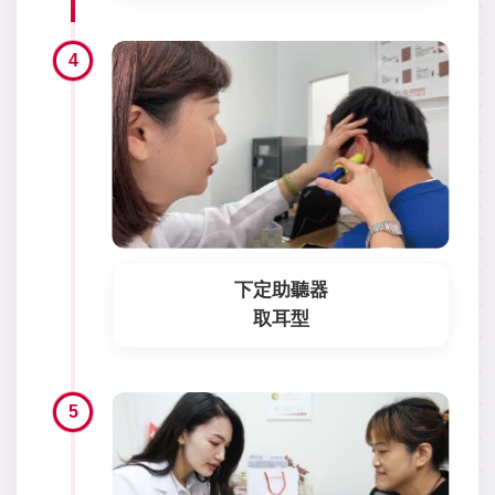
4
下定助聽器
取耳型
5