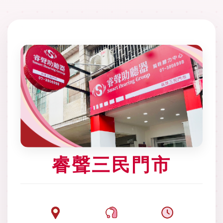
睿聲三民門市