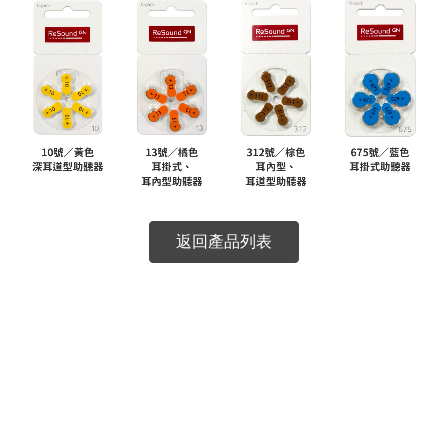
返回產品列表
1、如未使用電池，請勿將貼紙撕開 !
一旦撕開貼紙，電池中的鋅就會開始與空氣中的氧化合物
接觸，電力就會開始損耗，即使黏回也無效，電池仍會繼續
損耗電量。
＊建議換電池時先將新電池放置在空氣中約1分鐘，使電
池與空氣進行氧化作用，如此有助於電池電量達到充足狀
態。