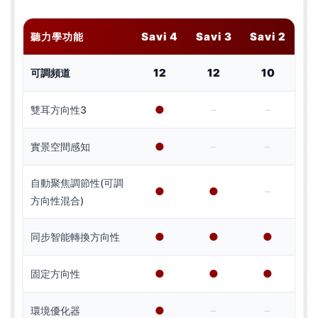
Savi 4
Savi 3
Savi 2
聽力學功能
12
12
10
可調頻道
●
–
–
雙耳方向性3
●
–
–
實景空間感知
自動聚焦調節性(可調
●
●
–
方向性混合)
●
●
●
同步智能轉換方向性
●
●
●
固定方向性
●
–
–
環境優化器