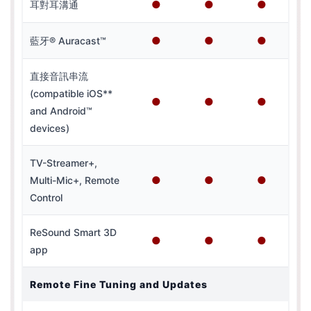
●
●
●
耳對耳溝通
●
●
●
藍牙® Auracast™
直接音訊串流
(compatible iOS**
●
●
●
and Android™
devices)
TV-Streamer+,
●
●
●
Multi-Mic+, Remote
Control
ReSound Smart 3D
●
●
●
app
Remote Fine Tuning and Updates