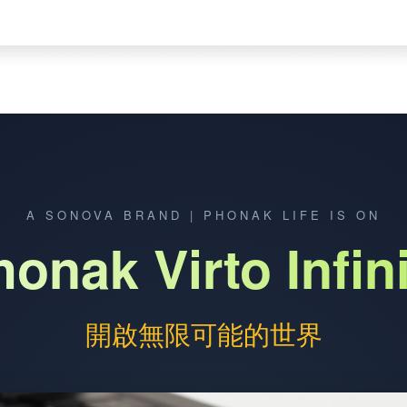
A SONOVA BRAND | PHONAK LIFE IS ON
onak Virto Infin
開啟無限可能的世界