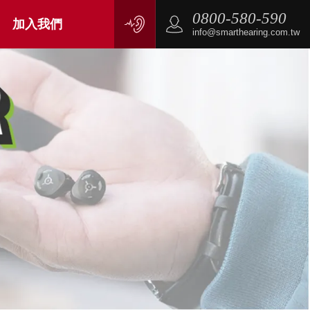
0800-580-590
加入我們
info@smarthearing.com.tw