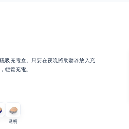
一放即充」磁吸充電盒。只要在夜晚將助聽器放入充
，輕鬆充電。
透明