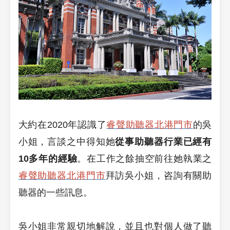
大約在2020年認識了
睿聲助聽器北港門市
的吳
小姐，言談之中得知她
從事助聽器行業已經有
10多年的經驗
。在工作之餘抽空前往她執業之
睿聲助聽器北港門市
拜訪吳小姐，咨詢有關助
聽器的一些訊息。
吳小姐非常親切地解說，並且也對個人做了聽