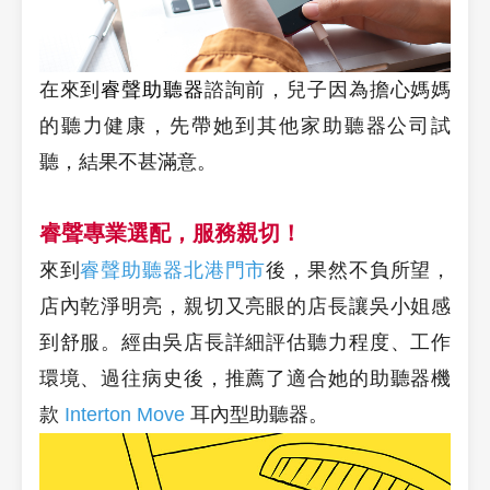
在來到
睿聲助聽器
諮詢前，兒子因為擔心媽媽
的聽力健康，先帶她到其他家助聽器公司試
聽，結果不甚滿意。
睿聲專業選配，服務親切！
來到
睿聲助聽器北港門市
後，果然不負所望，
店內乾淨明亮，親切又亮眼的店長讓吳小姐感
到舒服。經由吳店長詳細評估聽力程度、工作
環境、過往病史後，推薦了適合她的助聽器機
款
Interton Move
耳內型助聽器。