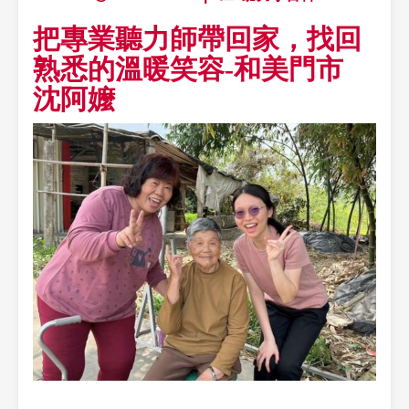
把專業聽力師帶回家，找回
熟悉的溫暖笑容-和美門市
沈阿嬤