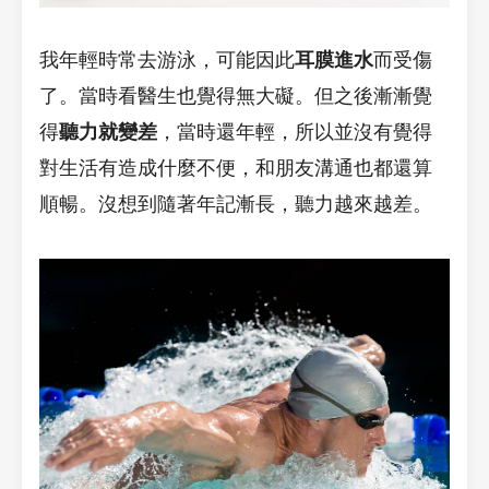
我年輕時常去游泳，可能因此
耳膜進水
而受傷
了。當時看醫生也覺得無大礙。但之後漸漸覺
得
聽力就變差
，當時還年輕，所以並沒有覺得
對生活有造成什麼不便，和朋友溝通也都還算
順暢。沒想到隨著年記漸長，聽力越來越差。