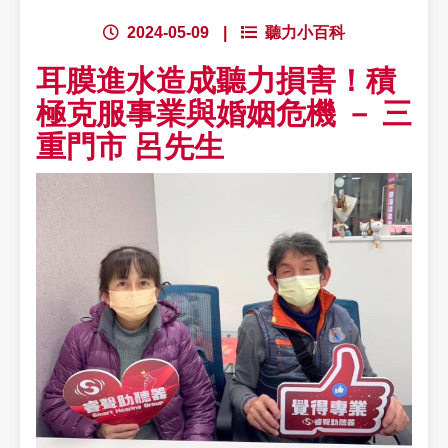
2024-05-09
|
聽力小百科
耳膜進水造成聽力損害！積
極克服事業與婚姻危機 － 三
重門市 呂先生