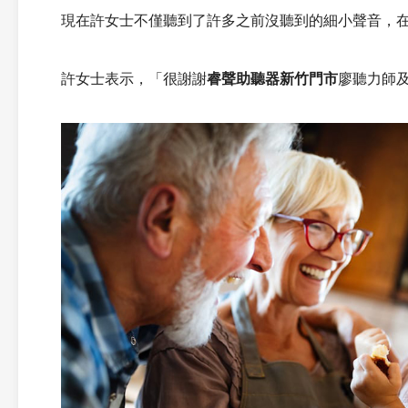
現在許女士不僅聽到了許多之前沒聽到的細小聲音，
許女士表示，
「
很謝謝
睿聲助聽器新竹門市
廖聽力師