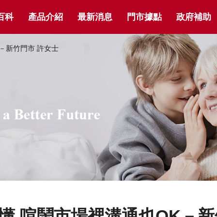
百科
產品介紹
最新消息
門市據點
政府補助
－新竹門市 許女士
懂 喧鬧市場裡溝通也OK－新