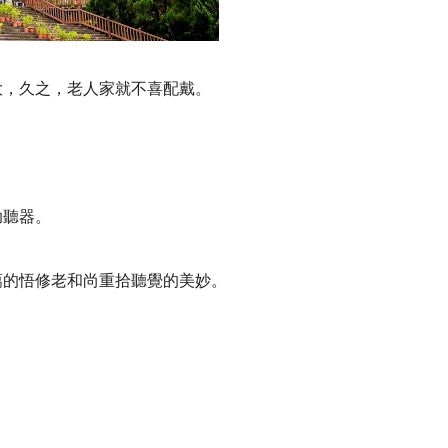
大，久之，老人家就不喜配戴。
＞
助聽器。
藹的悟修老和尚重拾聽覺的美妙。