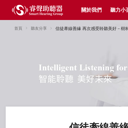
關於我們
聽力小
首頁
聽友分享
信徒牽線善緣 再次感受聆聽美好－樹
信徒牽線善緣