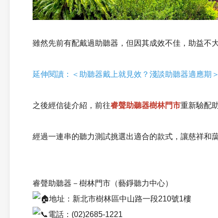
雖然先前有配戴過助聽器，但因其成效不佳，助益不
延伸閱讀：＜助聽器戴上就見效？淺談助聽器適應期
之後經信徒介紹，前往
睿聲助聽器樹林門市
重新驗配
經過一連串的聽力測試挑選出適合的款式，讓慈祥和
睿聲助聽器－樹林門市（藝錚聽力中心）
地址：新北市樹林區中山路一段210號1樓
電話：(02)2685-1221