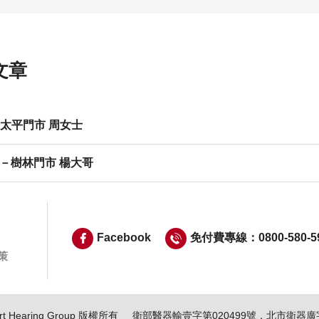
文章
太平門市 周女士
－樹林門市 楊大哥
Facebook
免付費專線：0800-580-5
策
t Hearing Group 版權所有
衛部醫器輸壹字第020499號，北市衛器廣字