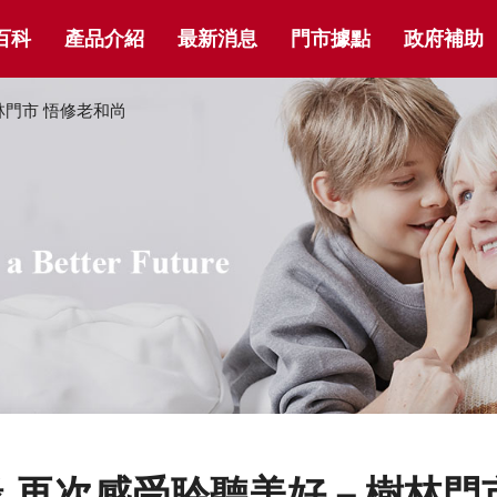
百科
產品介紹
最新消息
門市據點
政府補助
林門市 悟修老和尚
 再次感受聆聽美好－樹林門