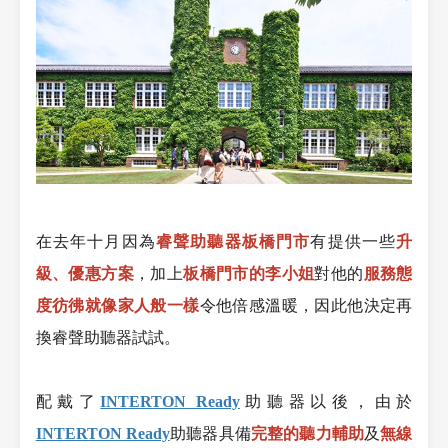
在去年十月因為
睿聲助聽器板橋門市
有提供一些
升
級、優惠方案
，加上
板橋門市的李小姐
對他的
服務態
度彷彿就像家人般一樣
令他倍感溫暖
，因此他決定再
換睿聲助聽器試試。
配戴了
INTERTON Ready
助聽器以後，由於
INTERTON Ready
助聽器具備
完整的聽力輔助
及
無線