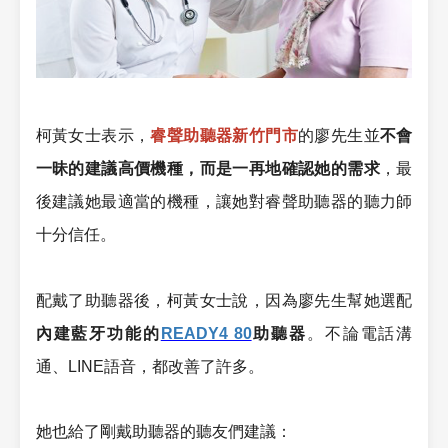
柯黃女士表示，
睿聲助聽器新竹門市
的廖先生並
不會
一昧的建議高價機種，而是一再地確認她的需求
，最
後建議她最適當的機種，讓她對睿聲助聽器的聽力師
十分信任。
配戴了助聽器後，柯黃女士說，因為廖先生幫她選配
內建藍牙功能的
READY4 80
助聽器
。不論電話溝
通、LINE語音，都改善了許多。
她也給了剛戴助聽器的聽友們建議：