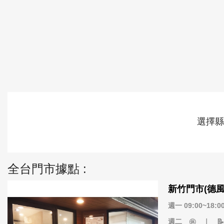
選擇
全台門市據點 :
新竹門市(德風
週一 09:00~18:0
週二 ㊡ ｜ 