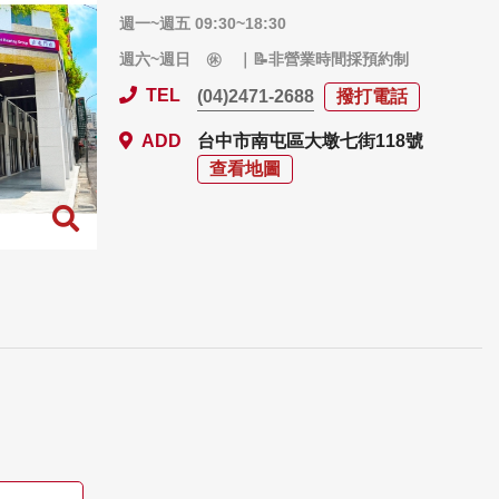
週一~週五 09:30~18:30
週六~週日 ㊡ ｜📝非營業時間採預約制
TEL
(04)2471-2688
撥打電話
ADD
台中市南屯區大墩七街118號
查看地圖