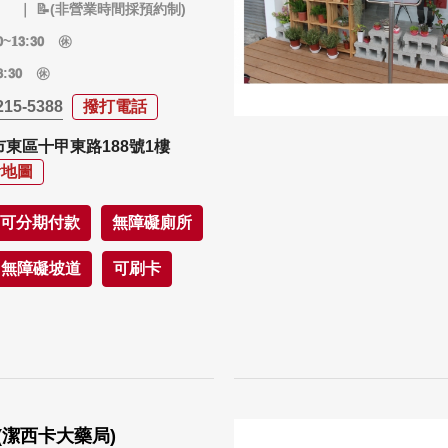
📝(非營業時間採預約制)
𝟏𝟯:𝟯𝟬 ㊡
𝟴:𝟯𝟬 ㊡
215-5388
撥打電話
市東區十甲東路188號1樓
看地圖
可分期付款
無障礙廁所
無障礙坡道
可刷卡
(潔西卡大藥局)