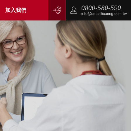
0800-580-590
加入我們
info@smarthearing.com.tw