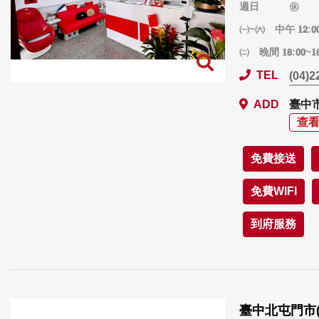
週日 ㊡ ｜ 
㈠~㈥ 中午 𝟏𝟮:𝟬𝟬~
㈡ 晚間 𝟏𝟴:𝟬𝟬~𝟏
TEL
(04)2
ADD
臺中
查
免費接送
免費WIFI
到府服務
臺中北屯門市