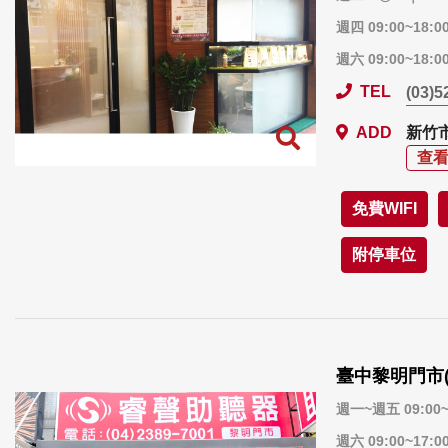
週四 09:00~18:0
週六 09:00~18:0
TEL
(03)5
ADD
新竹
查
免費WIFI
附停車位
臺中黎明門市
週一~週五 09:00~
週六 09:00~17:0