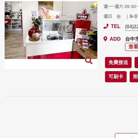
週一~週六 09:30~
週日 ㊡ ｜📝
TEL
(04)2
ADD
台中
查
免費接送
可刷卡
附