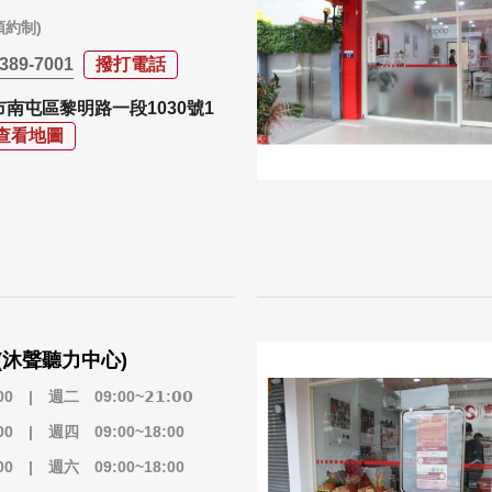
預約制)
2389-7001
撥打電話
南屯區黎明路一段1030號1
查看地圖
(沐聲聽力中心)
0 | 週二 09:00~𝟮𝟭:𝟬𝟬
00 | 週四 09:00~18:00
00 | 週六 09:00~18:00