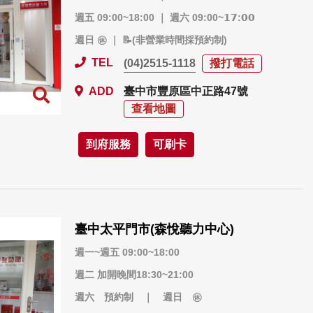
週五 09:00~18:00 ｜ 週六 09:00~𝟭𝟳:𝟬𝟬
週日 ㊡ ｜ 📝(非營業時間採預約制)
TEL
(04)2515-1118
撥打電話
ADD
臺中市豐原區中正路47號
查看地圖
到府服務
可刷卡
臺中太平門市(森悅聽力中心)
週一~週五 09:00~18:00
週二 加開晚間18:30~21:00
週六 預約制 ｜ 週日 ㊡